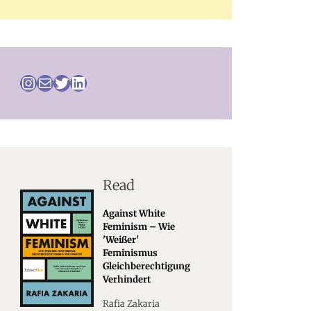
Instagram
Mail
Twitter
LinkedIn
Read
Against White
Feminism – Wie
'weißer'
Feminismus
Gleichberechtigung
Verhindert
Rafia Zakaria